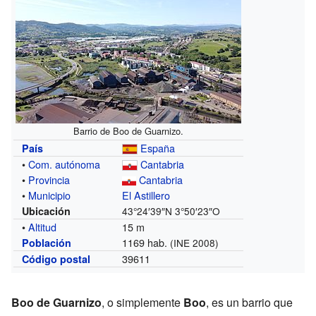
Barrio de Boo de Guarnizo.
España
País
•
Com. autónoma
Cantabria
•
Provincia
Cantabria
•
Municipio
El Astillero
Ubicación
43°24′39″N
3°50′23″O
•
Altitud
15 m
1169 hab.
Población
(INE 2008)
39611
Código postal
Boo de Guarnizo
, o simplemente
Boo
, es un barrio que