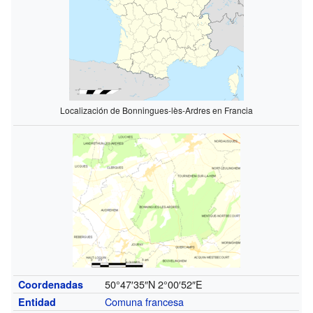
Localización de Bonningues-lès-Ardres en Francia
50°47′35″N
2°00′52″E
Coordenadas
Comuna francesa
Entidad