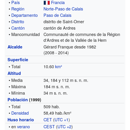
•
País
Francia
•
Región
Norte-Paso de Calais
•
Departamento
Paso de Calais
•
Distrito
distrito de Saint-Omer
•
Cantón
cantón de Ardres
• Mancomunidad
Communauté de communes de la Région
d'Ardres et de la Vallée de la Hem
Gérard Franque desde 1982
Alcalde
(2008 - 2014)
Superficie
• Total
10.60
km²
Altitud
• Media
34, 184 y 112 m s. n. m.
• Máxima
184 m s. n. m.
• Mínima
34 m s. n. m.
Población
(1999)
• Total
509 hab.
•
Densidad
58,49 hab./km²
CET
(
UTC +1
)
Huso horario
• en
verano
CEST
(
UTC +2
)