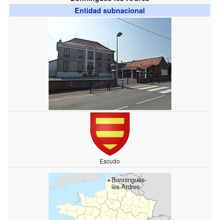
Entidad subnacional
Escudo
Bonningues-
lès-Ardres