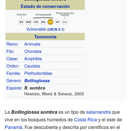
Estado de conservación
Vulnerable
(
UICN 3.1
)
Taxonomía
Reino
:
Animalia
Filo
:
Chordata
Clase
:
Amphibia
Orden
:
Caudata
Familia
:
Plethodontidae
Género
:
Bolitoglossa
Especie
:
B. sombra
Hanken, Wake & Savage, 2005
La
Bolitoglossa sombra
es un tipo de
salamandra
que
vive en los bosques húmedos de
Costa Rica
y el este de
Panamá
. Fue descubierta y descrita por científicos en el