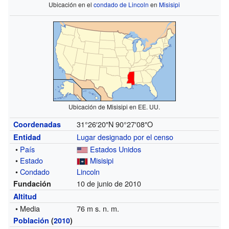
Ubicación en el
condado de Lincoln
en
Misisipi
Ubicación de Misisipi en EE. UU.
31°26′20″N
90°27′08″O
Coordenadas
Lugar designado por el censo
Entidad
•
País
Estados Unidos
•
Estado
Misisipi
•
Condado
Lincoln
10 de junio de 2010
Fundación
Altitud
• Media
76 m s. n. m.
Población
(
2010
)