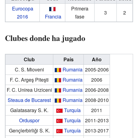
Eurocopa
Primera
3
2
2016
Francia
fase
Clubes donde ha jugado
Club
País
Año
C. S. Mioveni
Rumania
2005-2006
F. C. Argeş Piteşti
Rumania
2006
F. C. Unirea Urziceni
Rumania
2006-2008
Steaua de Bucarest
Rumania
2008-2010
Galatasaray S. K.
Turquía
2011
Orduspor
Turquía
2011-2013
Gençlerbirliği S. K.
Turquía
2013-2017