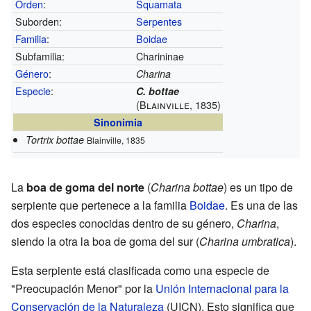
Orden
:
Squamata
Suborden:
Serpentes
Familia
:
Boidae
Subfamilia:
Charininae
Género
:
Charina
Especie
:
C. bottae
(Blainville, 1835)
Sinonimia
Tortrix bottae
Blainville, 1835
La
boa de goma del norte
(
Charina bottae
) es un tipo de
serpiente que pertenece a la familia
Boidae
. Es una de las
dos especies conocidas dentro de su género,
Charina
,
siendo la otra la boa de goma del sur (
Charina umbratica
).
Esta serpiente está clasificada como una especie de
"Preocupación Menor" por la
Unión Internacional para la
Conservación de la Naturaleza
(UICN). Esto significa que