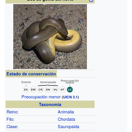
Estado de conservación
Preocupación menor
(
UICN 3.1
)
Taxonomía
Reino
:
Animalia
Filo
:
Chordata
Clase
:
Sauropsida