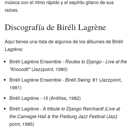
música con el ritmo rápido y el espíritu gitano de sus
raíces.
Discografía de Biréli Lagrène
Aquí tienes una lista de algunos de los álbumes de Biréli
Lagrène:
Biréli Lagrène Ensemble -
Routes to Django - Live at the
"Krocodil"
(Jazzpoint, 1980)
Biréli Lagrène Ensemble -
Biréli Swing '81
(Jazzpoint,
1981)
Biréli Lagrène -
15
(Antilles, 1982)
Biréli Lagrène -
A tribute to Django Reinhardt (Live at
the Carnegie Hall & the Freiburg Jazz Festival
(Jazz
point, 1985)