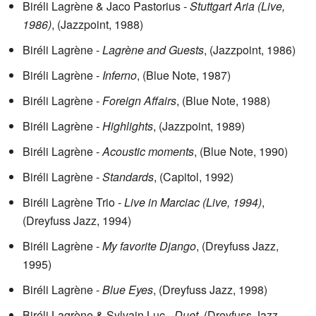
Biréli Lagrène & Jaco Pastorius -
Stuttgart Aria (Live,
1986)
, (Jazzpoint, 1988)
Biréli Lagrène -
Lagrène and Guests
, (Jazzpoint, 1986)
Biréli Lagrène -
Inferno
, (Blue Note, 1987)
Biréli Lagrène -
Foreign Affairs
, (Blue Note, 1988)
Biréli Lagrène -
Highlights
, (Jazzpoint, 1989)
Biréli Lagrène -
Acoustic moments
, (Blue Note, 1990)
Biréli Lagrène -
Standards
, (Capitol, 1992)
Biréli Lagrène Trio -
Live in Marciac (Live, 1994)
,
(Dreyfuss Jazz, 1994)
Biréli Lagrène -
My favorite Django
, (Dreyfuss Jazz,
1995)
Biréli Lagrène -
Blue Eyes
, (Dreyfuss Jazz, 1998)
Biréli Lagrène & Sylvain Luc -
Duet
, (Dreyfuss Jazz,