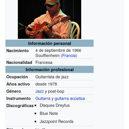
Información personal
4 de septiembre de 1966
Nacimiento
Soufflenheim (
Francia
)
Francesa
Nacionalidad
Información profesional
Guitarrista de jazz
Ocupación
desde 1978
Años activo
Jazz
y post-bop
Género
Guitarra
y
guitarra acústica
Instrumento
Disques Dreyfus
Discográficas
Blue Note
Jazzpoint Records