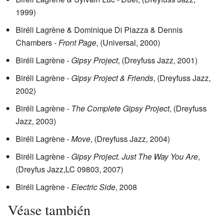
1999)
Biréli Lagrène & Dominique Di Piazza & Dennis
Chambers -
Front Page
, (Universal, 2000)
Biréli Lagrène -
Gipsy Project
, (Dreyfuss Jazz, 2001)
Biréli Lagrène -
Gipsy Project & Friends
, (Dreyfuss Jazz,
2002)
Biréli Lagrène -
The Complete Gipsy Project
, (Dreyfuss
Jazz, 2003)
Biréli Lagrène -
Move
, (Dreyfuss Jazz, 2004)
Biréli Lagrène -
Gipsy Project. Just The Way You Are
,
(Dreyfus Jazz,LC 09803, 2007)
Biréli Lagrène -
Electric Side
, 2008
Véase también