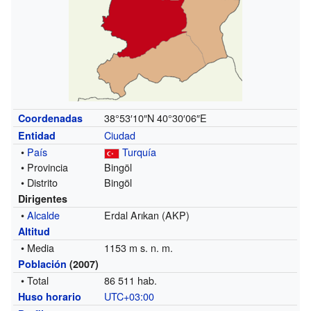
38°53′10″N
40°30′06″E
Coordenadas
Ciudad
Entidad
•
País
Turquía
• Provincia
Bingöl
• Distrito
Bingöl
Dirigentes
•
Alcalde
Erdal Arıkan (AKP)
Altitud
• Media
1153 m s. n. m.
Población
(2007)
• Total
86 511 hab.
UTC+03:00
Huso horario