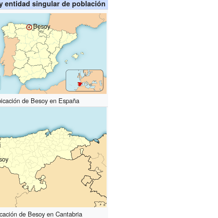
 y entidad singular de población
Besoy
icación de Besoy en España
soy
cación de Besoy en Cantabria