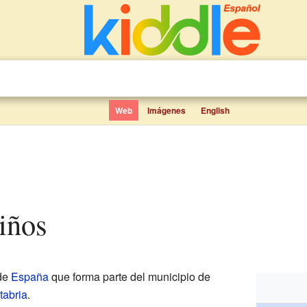
Web
Imágenes
English
niños
de
España
que forma parte del municipio de
tabria
.