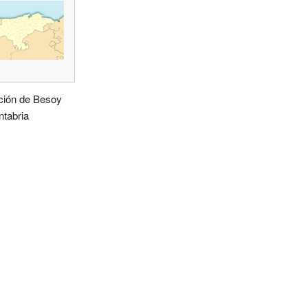
ción de Besoy
ntabria