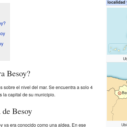
localidad
oy?
soy
oy
Ub
ra Besoy?
 sobre el nivel del mar. Se encuentra a solo 4
Be
s la capital de su municipio.
a de Besoy
oy ya era conocido como una aldea. En ese
Ubi