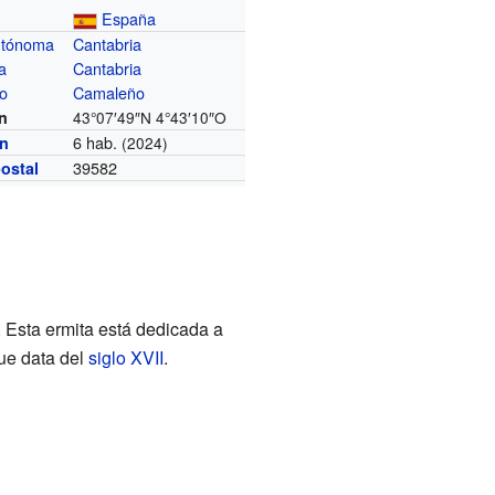
España
utónoma
Cantabria
a
Cantabria
io
Camaleño
n
43°07′49″N
4°43′10″O
6 hab.
ón
(2024)
39582
ostal
Esta ermita está dedicada a
ue data del
siglo XVII
.