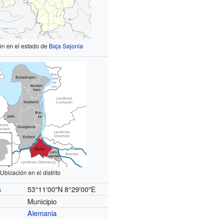
ón en el estado de
Baja Sajonia
Ubicación en el distrito
53°11′00″N
8°29′00″E
s
Municipio
Alemania