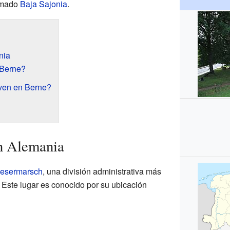
lamado
Baja Sajonia
.
nia
 Berne?
ven en Berne?
n Alemania
 Wesermarsch
, una división administrativa más
 Este lugar es conocido por su ubicación