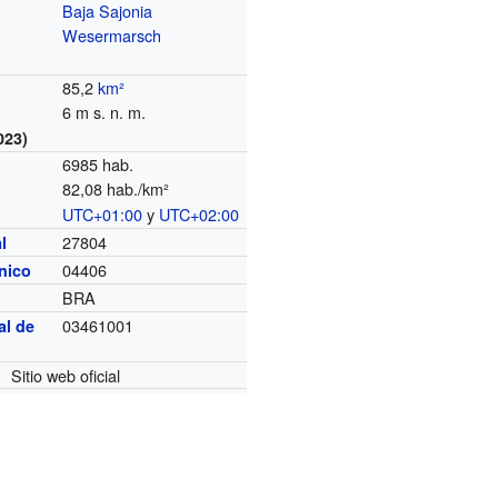
Baja Sajonia
Wesermarsch
85,2
km²
6 m s. n. m.
023)
6985 hab.
82,08 hab./km²
UTC+01:00
y
UTC+02:00
o
27804
l
04406
ónico
BRA
03461001
al de
Sitio web oficial