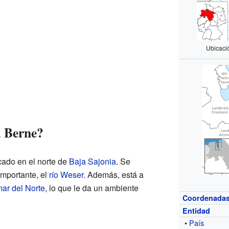
Ubicaci
a Berne?
cado en el norte de
Baja Sajonia
. Se
importante, el
río Weser
. Además, está a
ar del Norte
, lo que le da un ambiente
Coordenada
Entidad
•
País