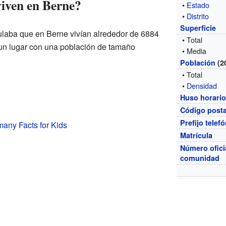
iven en Berne?
•
Estado
•
Distrito
Superficie
culaba que en Berne vivían alrededor de 6884
• Total
 un lugar con una población de tamaño
• Media
Población
(2
• Total
•
Densidad
Huso horari
Código posta
Prefijo telef
any Facts for Kids
Matrícula
Número ofici
comunidad