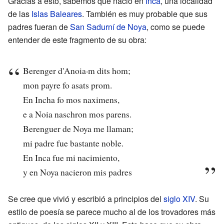
Gracias a esto, sabemos que nació en
Inca
, una localidad
de las
Islas Baleares
. También es muy probable que sus
padres fueran de
San Sadurní de Noya
, como se puede
entender de este fragmento de su obra:
Berenger d'Anoia·m dits hom;
mon payre fo asats prom.
En Incha fo mos naximens,
e a Noia naschron mos parens.
Berenguer de Noya me llaman;
mi padre fue bastante noble.
En Inca fue mi nacimiento,
y en Noya nacieron mis padres
Se cree que vivió y escribió a principios del
siglo XIV
. Su
estilo de poesía se parece mucho al de los trovadores más