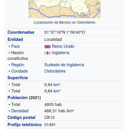
Localización de Benson en Oxfordshire
51°37′16″N
1°06′40″O
Coordenadas
Localidad
Entidad
•
País
Reino Unido
• Nación
Inglaterra
constitutiva
•
Región
Sudeste de Inglaterra
•
Condado
Oxfordshire
Superficie
• Total
9,84
km²
• Total
9,84
km²
Población
(2021)
• Total
4805 hab.
•
Densidad
488,31 hab./km²
OX10
Código postal
01491
Prefijo telefónico