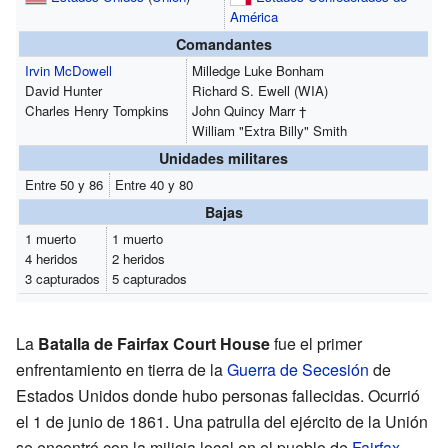
América
Comandantes
Irvin McDowell
Milledge Luke Bonham
David Hunter
Richard S. Ewell (WIA)
Charles Henry Tompkins
John Quincy Marr †
William "Extra Billy" Smith
Unidades militares
Entre 50 y 86
Entre 40 y 80
Bajas
1 muerto
1 muerto
4 heridos
2 heridos
3 capturados
5 capturados
La
Batalla de Fairfax Court House
fue el primer
enfrentamiento en tierra de la
Guerra de Secesión
de
Estados Unidos donde hubo personas fallecidas. Ocurrió
el 1 de junio de 1861. Una patrulla del ejército de la Unión
se encontró con la milicia local en el pueblo de
Fairfax
,