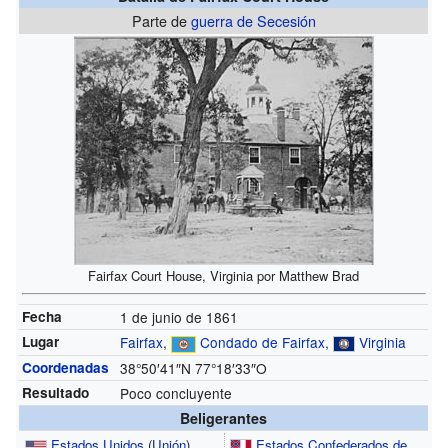
Parte de
guerra de Secesión
Fairfax Court House, Virginia por Matthew Brad
Fecha
1 de junio de 1861
Lugar
Fairfax
,
Condado de Fairfax
,
Virginia
Coordenadas
38°50′41″N
77°18′33″O
Resultado
Poco concluyente
Beligerantes
Estados Unidos
(
Unión
)
Estados Confederados de