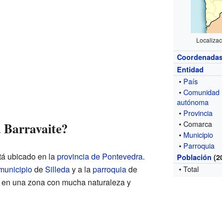
Localizac
Coordenada
Entidad
•
País
•
Comunidad
autónoma
•
Provincia
• Comarca
 Barravaite?
•
Municipio
•
Parroquia
á ubicado en la
provincia de Pontevedra
.
Población
(2
municipio
de
Silleda
y a la
parroquia
de
• Total
á en una zona con mucha naturaleza y