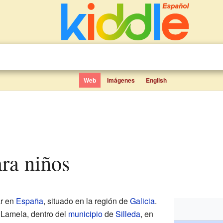
Web
Imágenes
English
ara niños
r en
España
, situado en la región de
Galicia
.
Lamela, dentro del
municipio
de
Silleda
, en