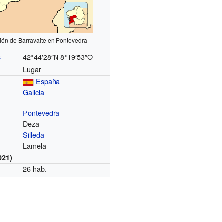
ión de Barravaite en Pontevedra
42°44′28″N
8°19′53″O
s
Lugar
España
Galicia
Pontevedra
Deza
Silleda
Lamela
021)
26 hab.