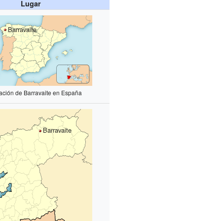
Lugar
Barravaite
ación de Barravaite en España
Barravaite