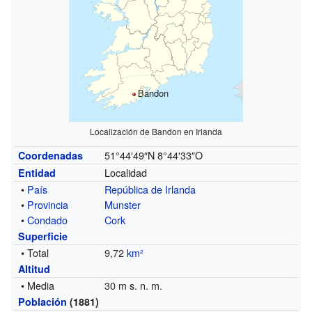
Bandon
Localización de Bandon en Irlanda
51°44′49″N
8°44′33″O
Coordenadas
Localidad
Entidad
•
País
República de Irlanda
•
Provincia
Munster
•
Condado
Cork
Superficie
• Total
9,72
km²
Altitud
• Media
30 m s. n. m.
Población
(1881)