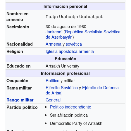
Información personal
Nombre en
Բակո Սահակի Սահակյան
armenio
30 de agosto de 1960
Nacimiento
Jankendi
(
República Socialista Soviética
de Azerbaiyán
)
Armenia
y
soviética
Nacionalidad
Iglesia apostólica armenia
Religión
Educación
Artsakh University
Educado en
Información profesional
Político
y militar
Ocupación
Ejército Soviético
y
Ejército de Defensa
Rama militar
de Artsaj
General
Rango militar
Político independiente
Partido político
Sin afiliación política
Democratic Party of Artsakh