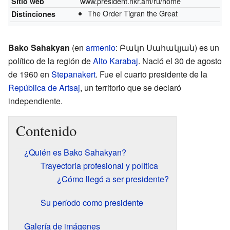
www.president.nkr.am/ru/home
Sitio web
The Order Tigran the Great
Distinciones
Bako Sahakyan
(en
armenio
: Բակո Սահակյան) es un
político de la región de
Alto Karabaj
. Nació el 30 de agosto
de 1960 en
Stepanakert
. Fue el cuarto presidente de la
República de Artsaj
, un territorio que se declaró
independiente.
Contenido
¿Quién es Bako Sahakyan?
Trayectoria profesional y política
¿Cómo llegó a ser presidente?
Su período como presidente
Galería de imágenes