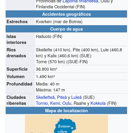
Provincias de
Laponia finlandesa
, Oulu y
Finlandia Occidental (FIN)
Accidentes geográficos
Kvarken (mar de Botnia)
Estrechos
Cuerpo de agua
Hailuoto (FIN)
Islas
interiores
Skellefte (410 km), Pite (400 km), Lule (460,8
Ríos
km) y Kalix (460,6 km) (SUE)
drenados
Torne (570 km) ((SUE-FIN)
36.800 km²
Superficie
1.490 km³
Volumen
Media: 40 m
Profundidad
Máxima: 147 m
Skellefteå
,
Piteå
y
Luleå
(SUE)
Ciudades
Tornio
,
Kemi
,
Oulu
, Raahe y
Kokkola
(FIN)
ribereñas
Mapa de localización