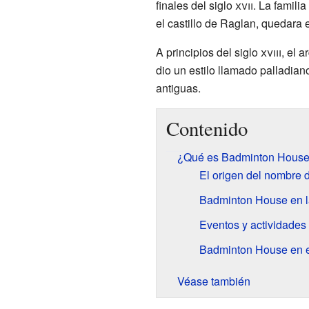
finales del siglo
xvii
. La famili
el castillo de Raglan, quedara e
A principios del siglo
xviii
, el a
dio un estilo llamado palladi
antiguas.
Contenido
¿Qué es Badminton Hous
El origen del nombre 
Badminton House en la
Eventos y actividade
Badminton House en el 
Véase también