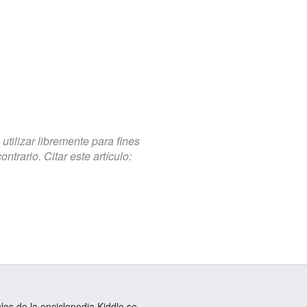
tilizar libremente para fines
trario. Citar este artículo:
ulos de la enciclopedia Kiddle se