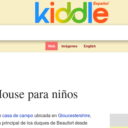
Web
Imágenes
English
House para niños
n
casa de campo
ubicada en
Gloucestershire
,
ia principal de los duques de Beaufort desde