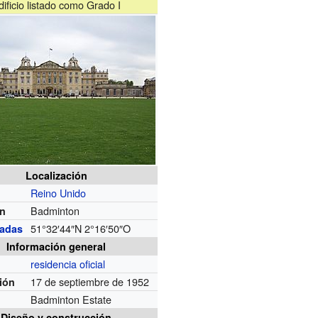
dificio listado como Grado I
Localización
Reino Unido
Badminton
ón
51°32′44″N
2°16′50″O
adas
Información general
residencia oficial
17 de septiembre de 1952
ión
Badminton Estate
Diseño y construcción