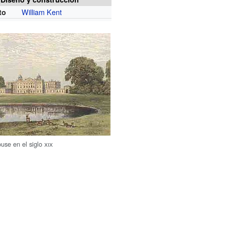
William Kent
to
use en el siglo
xix