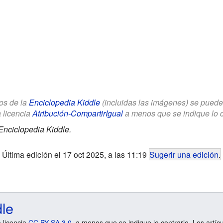
los de la
Enciclopedia Kiddle
(incluidas las imágenes) se puede u
a licencia
Atribución-CompartirIgual
a menos que se indique lo con
Enciclopedia Kiddle.
Última edición el 17 oct 2025, a las 11:19
Sugerir una edición
.
dle
a licencia
CC BY-SA 3.0
, a menos que se indique lo contrario. Los artíc