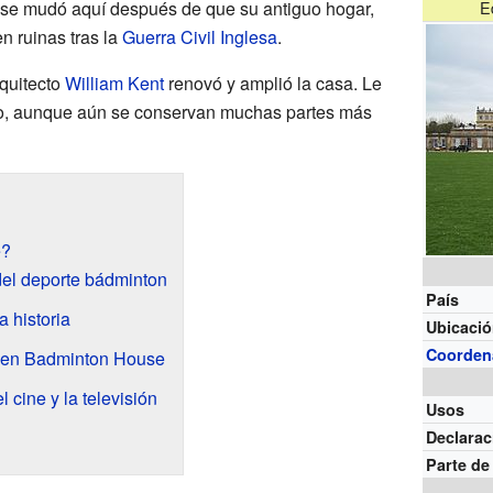
a se mudó aquí después de que su antiguo hogar,
E
n ruinas tras la
Guerra Civil Inglesa
.
rquitecto
William Kent
renovó y amplió la casa. Le
ano, aunque aún se conservan muchas partes más
e?
del deporte bádminton
País
 historia
Ubicaci
Coorden
s en Badminton House
cine y la televisión
Usos
Declarac
Parte de