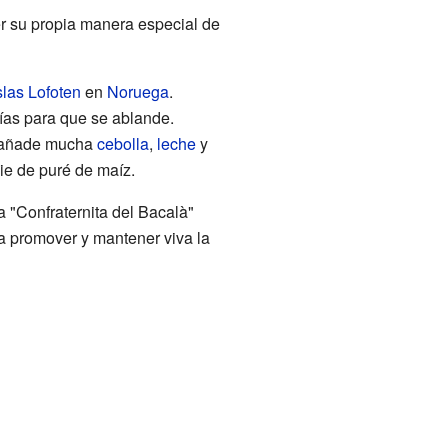
r su propia manera especial de
slas Lofoten
en
Noruega
.
días para que se ablande.
le añade mucha
cebolla
,
leche
y
ie de puré de maíz.
 "Confraternita del Bacalà"
a promover y mantener viva la