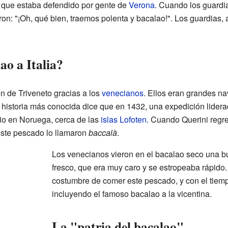
o, que estaba defendido por gente de
Verona
. Cuando los guardi
on: "¡Oh, qué bien, traemos polenta y bacalao!". Los guardias,
ao a Italia?
ón de Triveneto gracias a los
venecianos
. Ellos eran grandes n
 historia más conocida dice que en 1432, una expedición lidera
gio en Noruega, cerca de las
islas Lofoten
. Cuando Querini regre
este pescado lo llamaron
baccalà
.
Los venecianos vieron en el bacalao seco una bu
fresco, que era muy caro y se estropeaba rápido.
costumbre de comer este pescado, y con el tiempo
incluyendo el famoso bacalao a la vicentina.
La "patria del bacalao"