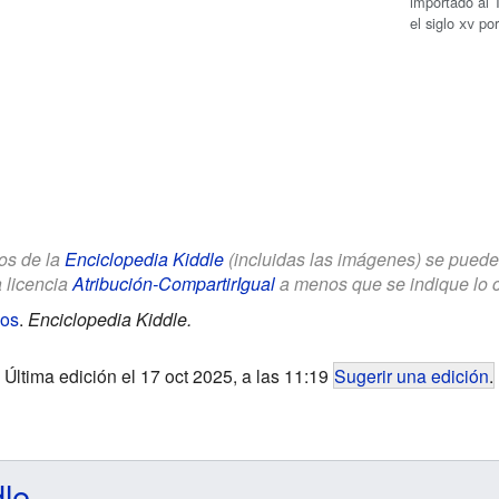
importado al 
el siglo
xv
por
los de la
Enciclopedia Kiddle
(incluidas las imágenes) se puede u
a licencia
Atribución-CompartirIgual
a menos que se indique lo con
ños
.
Enciclopedia Kiddle.
Última edición el 17 oct 2025, a las 11:19
Sugerir una edición
.
dle