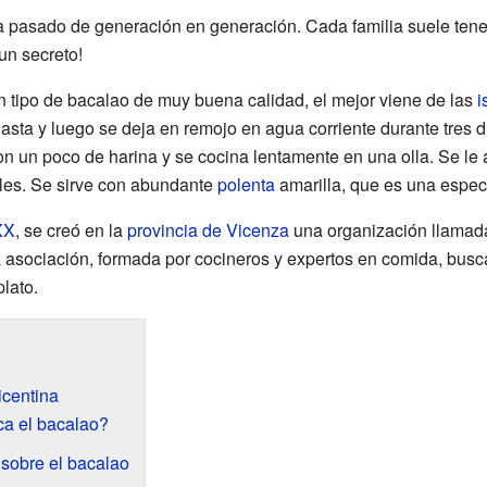
a pasado de generación en generación. Cada familia suele tene
un secreto!
un tipo de bacalao de muy buena calidad, el mejor viene de las
i
asta y luego se deja en remojo en agua corriente durante tres 
on un poco de harina y se cocina lentamente en una olla. Se 
les. Se sirve con abundante
polenta
amarilla, que es una espec
XX
, se creó en la
provincia de Vicenza
una organización llamada
asociación, formada por cocineros y expertos en comida, busc
plato.
icentina
a el bacalao?
 sobre el bacalao