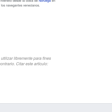
Triveneto desde la costa de
Noruega
en
 los navegantes venecianos.
tilizar libremente para fines
trario. Citar este artículo: