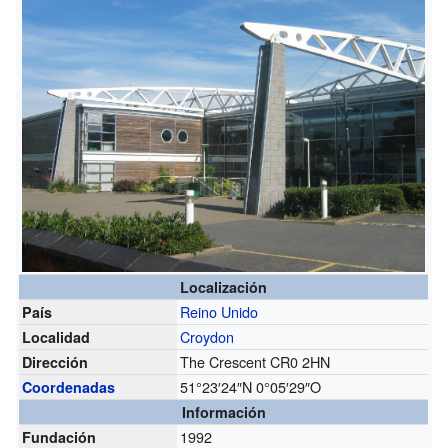
Localización
Reino Unido
País
Croydon
Localidad
The Crescent CR0 2HN
Dirección
51°23′24″N
0°05′29″O
Coordenadas
Información
1992
Fundación