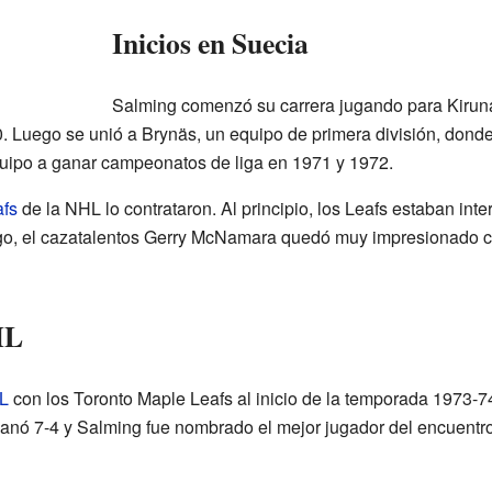
Inicios en Suecia
Salming comenzó su carrera jugando para Kiruna
 Luego se unió a Brynäs, un equipo de primera división, dond
uipo a ganar campeonatos de liga en 1971 y 1972.
afs
de la NHL lo contrataron. Al principio, los Leafs estaban int
o, el cazatalentos Gerry McNamara quedó muy impresionado 
HL
L
con los Toronto Maple Leafs al inicio de la temporada 1973-74
ganó 7-4 y Salming fue nombrado el mejor jugador del encuentro