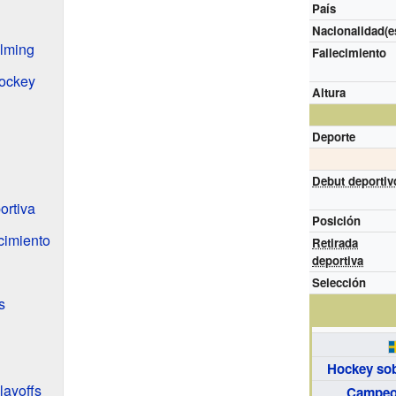
País
Nacionalidad(e
alming
Fallecimiento
hockey
Altura
Deporte
Debut deportiv
ortiva
Posición
cimiento
Retirada
deportiva
Selección
s
Hockey sob
layoffs
Campeo