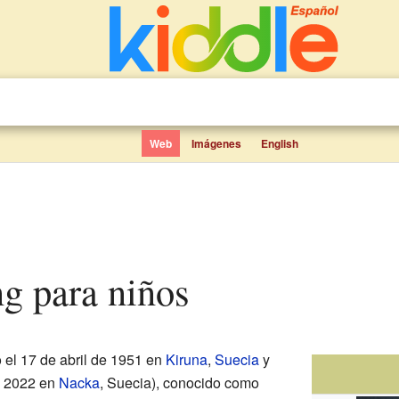
Web
Imágenes
English
ng para niños
 el 17 de abril de 1951 en
Kiruna
,
Suecia
y
e 2022 en
Nacka
, Suecia), conocido como