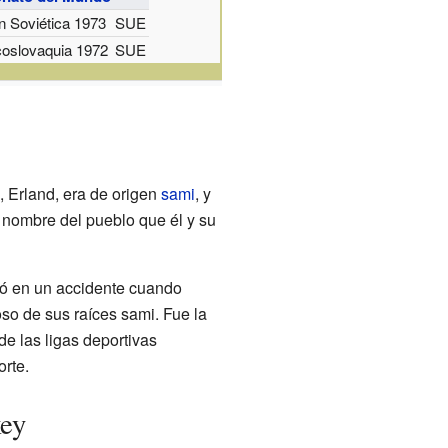
n Soviética 1973
SUE
oslovaquia 1972
SUE
, Erland, era de origen
sami
, y
 nombre del pueblo que él y su
ció en un accidente cuando
oso de sus raíces sami. Fue la
e las ligas deportivas
rte.
key