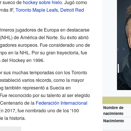
or sueco de
hockey sobre hielo
. Jugó como
näs IF,
Toronto Maple Leafs
,
Detroit Red
primeros jugadores de Europa en destacarse
(NHL) de América del Norte. Su éxito abrió
ugadores europeos. Fue considerado uno de
po en la NHL. Por su gran trayectoria, fue
a del Hockey en 1996.
r sus muchas temporadas con los Toronto
estableció varios récords, como la mayor
ng también representó a Suecia en
ue reconocido por su talento al ser elegido
 Centenario de la
Federación Internacional
Nombre de
En 2017, fue nombrado uno de los '100
nacimiento
 la historia.
Nacimiento