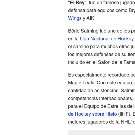
"
El Rey
", fue un famoso jugad
defensa para equipos como Bry
Wings
y AIK.
Börje Salming fue uno de los 
en la
Liga Nacional de Hockey
el camino para muchos otros j
los mejores defensas de su tiem
incluido en el Salón de la Fam
Es especialmente recordado po
Maple Leafs. Con este equipo, 
cantidad de asistencias. Salmi
competencias internacionales. F
para el Equipo de Estrellas del
de Hockey sobre Hielo
(IIHF). 
mejores jugadores de la NHL' de