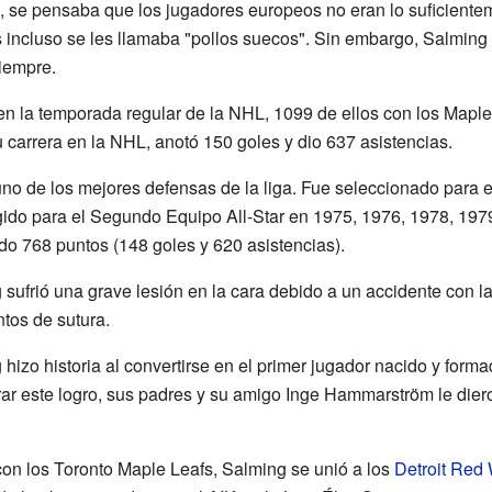
, se pensaba que los jugadores europeos no eran lo suficientem
 incluso se les llamaba "pollos suecos". Sin embargo, Salming
siempre.
 en la temporada regular de la NHL, 1099 de ellos con los Maple
u carrera en la NHL, anotó 150 goles y dio 637 asistencias.
o de los mejores defensas de la liga. Fue seleccionado para el
ido para el Segundo Equipo All-Star en 1975, 1976, 1978, 19
o 768 puntos (148 goles y 620 asistencias).
sufrió una grave lesión en la cara debido a un accidente con la
tos de sutura.
hizo historia al convertirse en el primer jugador nacido y for
rar este logro, sus padres y su amigo Inge Hammarström le die
on los Toronto Maple Leafs, Salming se unió a los
Detroit Red