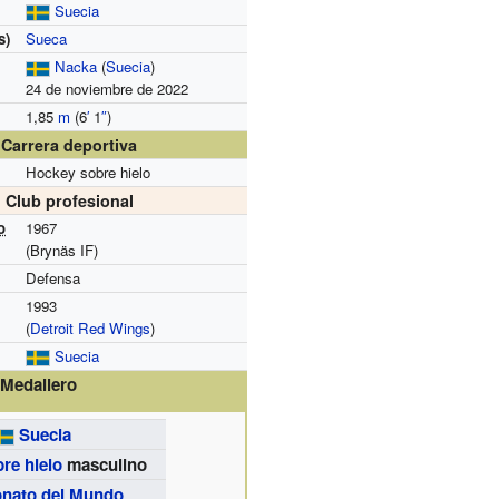
Suecia
s)
Sueca
Nacka
(
Suecia
)
24 de noviembre de 2022
1,85
m
(6
′
1
″
)
Carrera deportiva
Hockey sobre hielo
Club profesional
o
1967
(Brynäs IF)
Defensa
1993
(
Detroit Red Wings
)
Suecia
Medallero
Suecia
re hielo
masculino
nato del Mundo