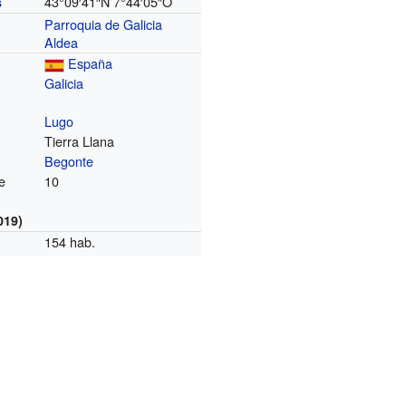
43°09′41″N
7°44′05″O
s
Parroquia de Galicia
Aldea
España
Galicia
Lugo
Tierra Llana
Begonte
e
10
019)
154 hab.