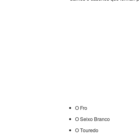
O Fro
O Seixo Branco
O Touredo