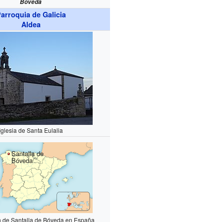
Bóveda
arroquia de Galicia
Aldea
Iglesia de Santa Eulalia
Santalla de
Bóveda
n de Santalla de Bóveda en España