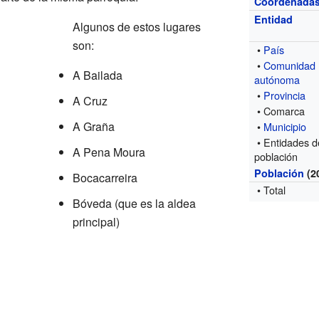
Coordenada
Entidad
Algunos de estos lugares
son:
•
País
•
Comunidad
A Bailada
autónoma
•
Provincia
A Cruz
• Comarca
A Graña
•
Municipio
• Entidades d
A Pena Moura
población
Población
(2
Bocacarreira
• Total
Bóveda (que es la aldea
principal)