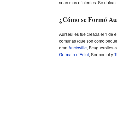
sean más eficientes. Se ubica e
¿Cómo se Formó Aur
Aurseulles fue creada el 1 de e
comunas (que son como pequeñ
eran
Anctoville
, Feuguerolles-s
Germain-d'Ectot
, Sermentot y
T