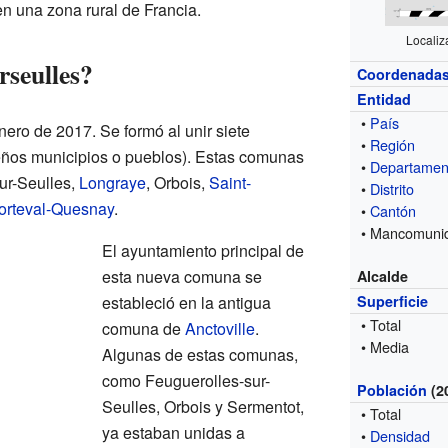
n una zona rural de Francia.
Localiz
seulles?
Coordenada
Entidad
•
País
nero de 2017. Se formó al unir siete
•
Región
os municipios o pueblos). Estas comunas
•
Departamen
ur-Seulles,
Longraye
, Orbois,
Saint-
•
Distrito
orteval-Quesnay
.
•
Cantón
• Mancomuni
El ayuntamiento principal de
esta nueva comuna se
Alcalde
estableció en la antigua
Superficie
• Total
comuna de
Anctoville
.
• Media
Algunas de estas comunas,
como Feuguerolles-sur-
Población
(2
Seulles, Orbois y Sermentot,
• Total
ya estaban unidas a
•
Densidad