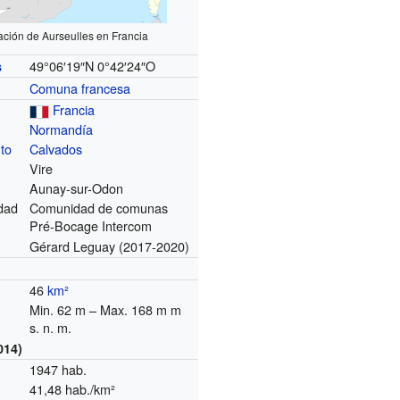
ación de Aurseulles en Francia
49°06′19″N
0°42′24″O
s
Comuna francesa
Francia
Normandía
to
Calvados
Vire
Aunay-sur-Odon
dad
Comunidad de comunas
Pré-Bocage Intercom
Gérard Leguay (2017-2020)
46
km²
Min. 62 m – Max. 168 m m
s. n. m.
014)
1947 hab.
41,48 hab./km²