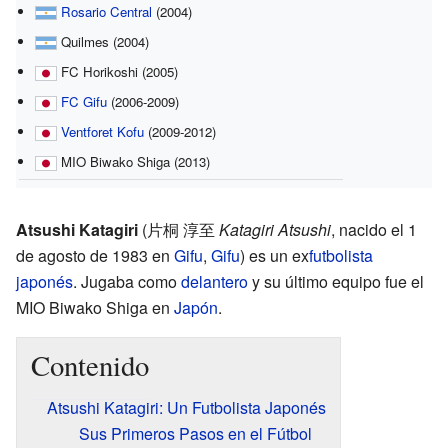
Rosario Central
(2004)
Quilmes (2004)
FC Horikoshi (2005)
FC Gifu
(2006-2009)
Ventforet Kofu
(2009-2012)
MIO Biwako Shiga (2013)
Atsushi Katagiri
(
片桐 淳至
Katagiri Atsushi
, nacido el 1
de agosto de 1983 en
Gifu
,
Gifu
)
es un ex
futbolista
japonés
. Jugaba como
delantero
y su último equipo fue el
MIO Biwako Shiga en
Japón
.
Contenido
Atsushi Katagiri: Un Futbolista Japonés
Sus Primeros Pasos en el Fútbol