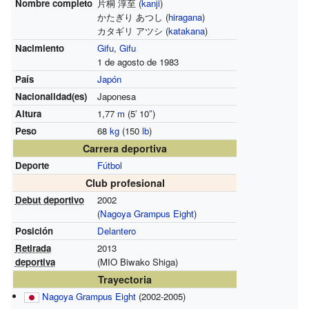
Nombre completo
片桐 淳至 (
kanji
)
かたぎり あつし (
hiragana
)
カタギリ アツシ (
katakana
)
Nacimiento
Gifu
,
Gifu
1 de agosto de 1983
País
Japón
Nacionalidad(es)
Japonesa
Altura
1,77
m
(5
′
10
″
)
Peso
68
kg
(150
lb
)
Carrera deportiva
Deporte
Fútbol
Club profesional
Debut deportivo
2002
(
Nagoya Grampus Eight
)
Posición
Delantero
Retirada
2013
deportiva
(MIO Biwako Shiga)
Trayectoria
Nagoya Grampus Eight
(2002-2005)