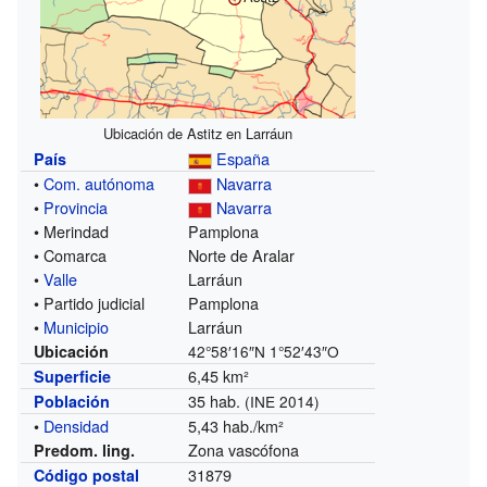
Ubicación de Astitz en Larráun
España
País
•
Com. autónoma
Navarra
•
Provincia
Navarra
• Merindad
Pamplona
• Comarca
Norte de Aralar
•
Valle
Larráun
• Partido judicial
Pamplona
•
Municipio
Larráun
Ubicación
42°58′16″N
1°52′43″O
6,45 km²
Superficie
35 hab.
Población
(INE 2014)
•
Densidad
5,43 hab./km²
Zona vascófona
Predom. ling.
31879
Código postal