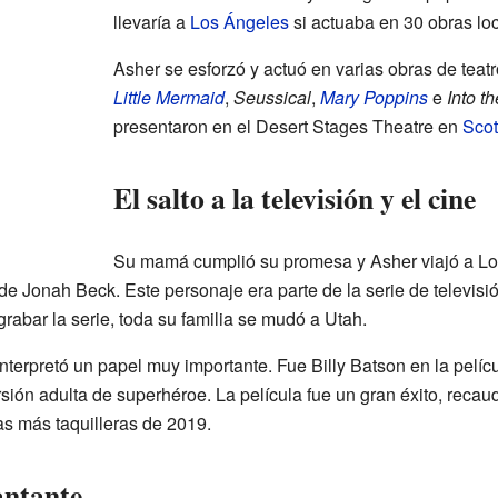
llevaría a
Los Ángeles
si actuaba en 30 obras loc
Asher se esforzó y actuó en varias obras de teat
Little Mermaid
,
Seussical
,
Mary Poppins
e
Into t
presentaron en el Desert Stages Theatre en
Scot
El salto a la televisión y el cine
Su mamá cumplió su promesa y Asher viajó a Los 
 de Jonah Beck. Este personaje era parte de la serie de televi
rabar la serie, toda su familia se mudó a Utah.
nterpretó un papel muy importante. Fue Billy Batson en la pelíc
rsión adulta de superhéroe. La película fue un gran éxito, rec
as más taquilleras de 2019.
antante