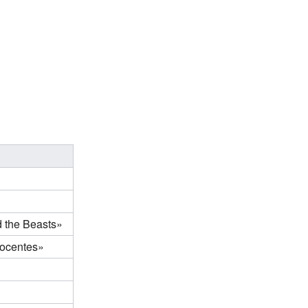
d the Beasts»
nocentes»