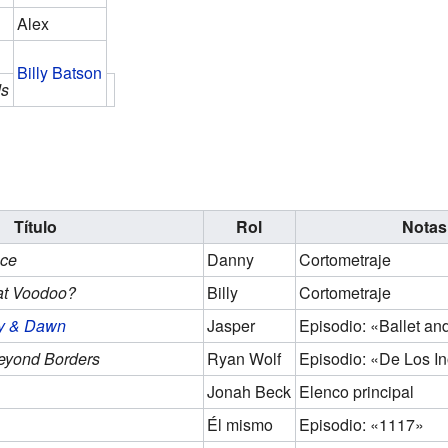
Alex
Billy Batson
ds
Título
Rol
Notas
nce
Danny
Cortometraje
at Voodoo?
Billy
Cortometraje
ky & Dawn
Jasper
Episodio: «Ballet an
Beyond Borders
Ryan Wolf
Episodio: «De Los I
Jonah Beck
Elenco principal
Él mismo
Episodio: «1117»