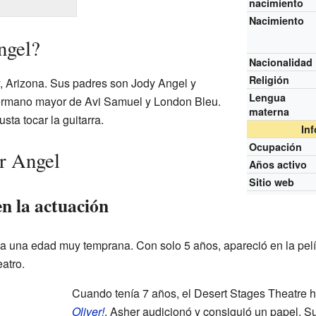
nacimiento
Nacimiento
ngel?
Nacionalidad
Religión
, Arizona. Sus padres son Jody Angel y
Lengua
 hermano mayor de Avi Samuel y London Bleu.
materna
sta tocar la guitarra.
In
Ocupación
r Angel
Años activo
Sitio web
n la actuación
a una edad muy temprana. Con solo 5 años, apareció en la pel
atro.
Cuando tenía 7 años, el Desert Stages Theatre h
Oliver!
. Asher audicionó y consiguió un papel. S