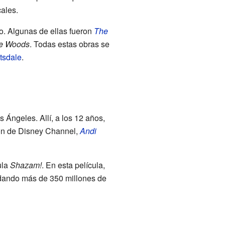
ales.
ro. Algunas de ellas fueron
The
he Woods
. Todas estas obras se
tsdale
.
Ángeles. Allí, a los 12 años,
sión de Disney Channel,
Andi
ula
Shazam!
. En esta película,
audando más de 350 millones de