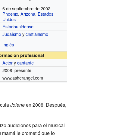
6 de septiembre de 2002
Phoenix
,
Arizona
,
Estados
Unidos
Estadounidense
Judaísmo
y
cristianismo
Inglés
formación profesional
Actor
y
cantante
2008–presente
www.asherangel.com
ícula
Jolene
en 2008. Después,
izo audiciones para el musical
u mamá le prometió que lo