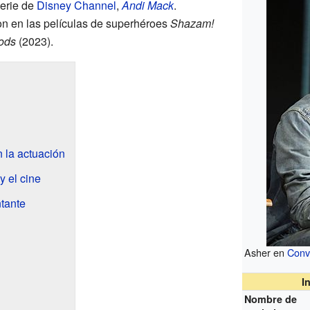
erie de
Disney Channel
,
Andi Mack
.
son en las películas de superhéroes
Shazam!
ods
(2023).
 la actuación
 y el cine
tante
Asher en
Conv
I
Nombre de