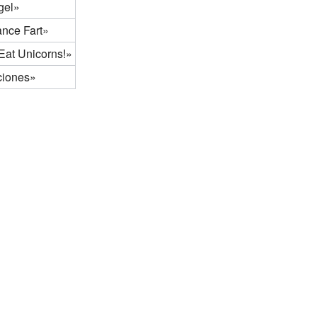
gel»
nce Fart»
Eat Unicorns!»
ciones»