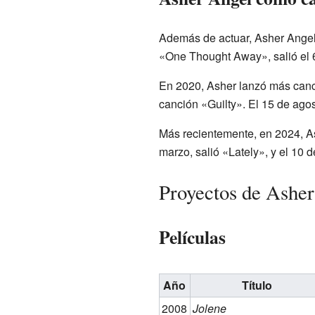
Además de actuar, Asher Angel 
«One Thought Away», salió el 6
En 2020, Asher lanzó más cancio
canción «Guilty». El 15 de ag
Más recientemente, en 2024, As
marzo, salió «Lately», y el 10
Proyectos de Ashe
Películas
Año
Título
2008
Jolene