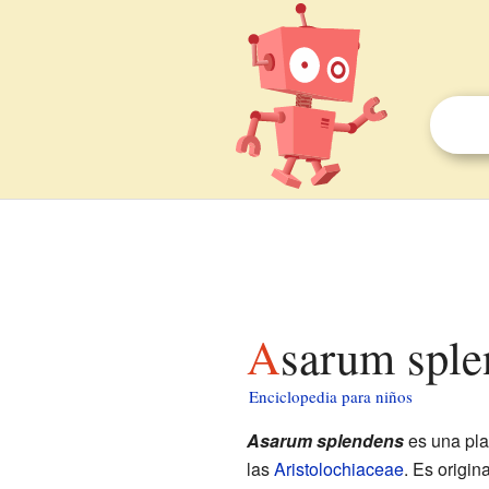
Asarum spl
Enciclopedia para niños
Asarum splendens
es una pla
las
Aristolochiaceae
. Es origin