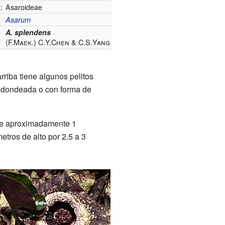
:
Asaroideae
Asarum
A. splendens
(F.Maek.) C.Y.Chen & C.S.Yang
arriba tiene algunos pelitos
 redondeada o con forma de
 de aproximadamente 1
etros de alto por 2.5 a 3