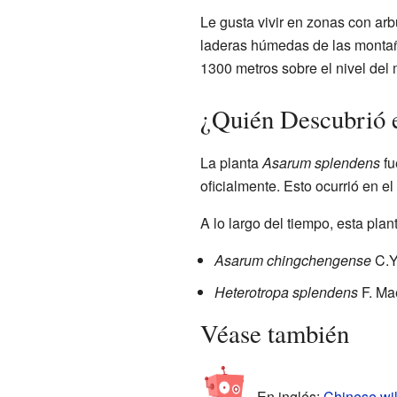
Le gusta vivir en zonas con arb
laderas húmedas de las montaña
1300 metros sobre el nivel del 
¿Quién Descubrió 
La planta
Asarum splendens
fu
oficialmente. Esto ocurrió en e
A lo largo del tiempo, esta plan
Asarum chingchengense
C.Y
Heterotropa splendens
F. Ma
Véase también
En inglés:
Chinese wil