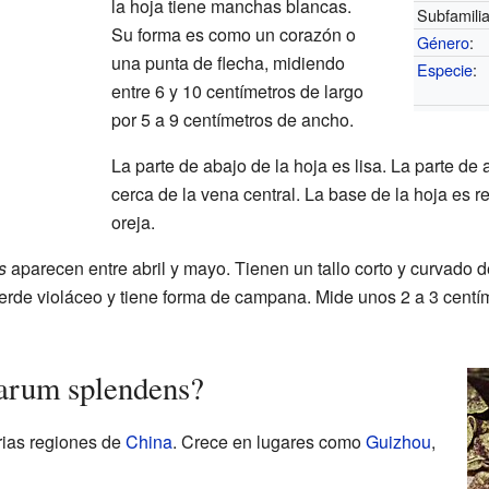
la hoja tiene manchas blancas.
Subfamilia
Su forma es como un corazón o
Género
:
una punta de flecha, midiendo
Especie
:
entre 6 y 10 centímetros de largo
por 5 a 9 centímetros de ancho.
La parte de abajo de la hoja es lisa. La parte de 
cerca de la vena central. La base de la hoja es
oreja.
s
aparecen entre abril y mayo. Tienen un tallo corto y curvado
 verde violáceo y tiene forma de campana. Mide unos 2 a 3 centím
arum splendens?
rias regiones de
China
. Crece en lugares como
Guizhou
,