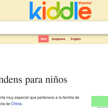
Web
Imágenes
English
endens para niños
nta muy especial que pertenece a la familia de
aria de
China
.