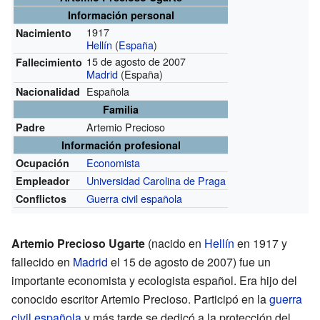
Información personal
1917
Nacimiento
Hellín
(
España
)
15 de agosto de 2007
Fallecimiento
Madrid
(España)
Española
Nacionalidad
Familia
Artemio Precioso
Padre
Información profesional
Economista
Ocupación
Universidad Carolina de Praga
Empleador
Guerra civil española
Conflictos
Artemio Precioso Ugarte
(nacido en
Hellín
en 1917 y
fallecido en
Madrid
el 15 de agosto de 2007) fue un
importante economista y ecologista español. Era hijo del
conocido escritor Artemio Precioso. Participó en la
guerra
civil española
y más tarde se dedicó a la protección del