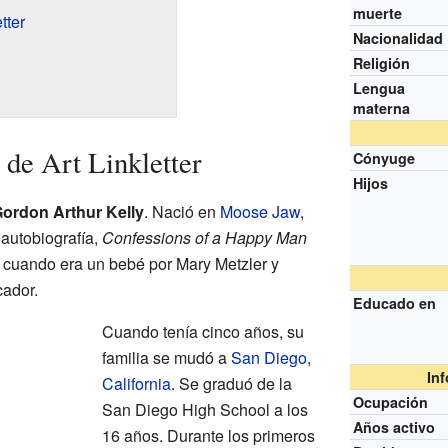
muerte
tter
Nacionalidad
Religión
Lengua
materna
de Art Linkletter
Cónyuge
Hijos
ordon Arthur Kelly
. Nació en
Moose Jaw
,
autobiografía,
Confessions of a Happy Man
 cuando era un bebé por Mary Metzler y
cador.
Educado en
Cuando tenía cinco años, su
familia se mudó a
San Diego
,
In
California
. Se graduó de la
Ocupación
San Diego High School a los
Años activo
16 años. Durante los primeros