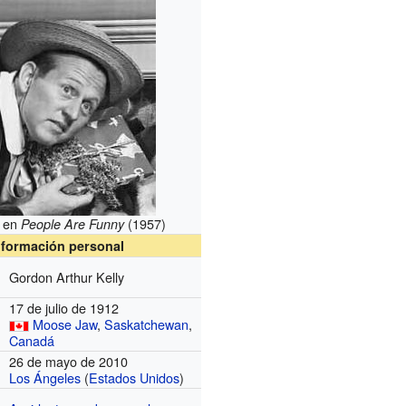
r en
(1957)
People Are Funny
nformación personal
Gordon Arthur Kelly
17 de julio de 1912
Moose Jaw
,
Saskatchewan
,
Canadá
26 de mayo de 2010
Los Ángeles
(
Estados Unidos
)