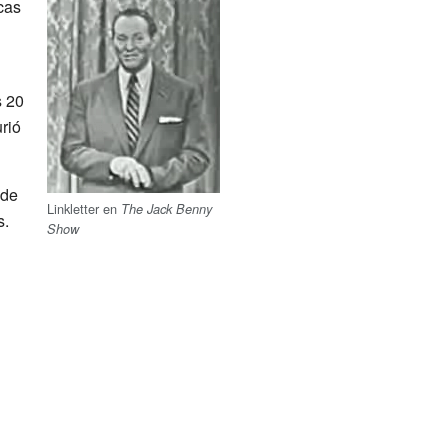
cas
s 20
rió
 de
Linkletter en
The Jack Benny
s.
Show