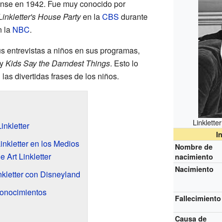
nse en 1942. Fue muy conocido por
Linkletter's House Party
en la
CBS
durante
 la
NBC
.
us entrevistas a niños en sus programas,
y
Kids Say the Darndest Things
. Esto lo
n las divertidas frases de los niños.
Linklette
inkletter
I
inkletter en los Medios
Nombre de
Art Linkletter
nacimiento
Nacimiento
nkletter con Disneyland
conocimientos
Fallecimiento
Causa de