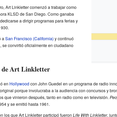
o, Art Linkletter comenzó a trabajar como
misora KLSD de San Diego. Como ganaba
dedicarse a dirigir programas para ferias y
1930.
ó a
San Francisco (California)
y continuó
, se convirtió oficialmente en ciudadano
de Art Linkletter
ajó en
Hollywood
con John Guedel en un programa de radio inn
original porque involucraba a la audiencia con concursos y br
 que vinieron después, tanto en radio como en televisión.
Peo
954 y se emitió hasta 1961.
n los que Art Linkletter participó fueron
Life With Linkletter
, jun