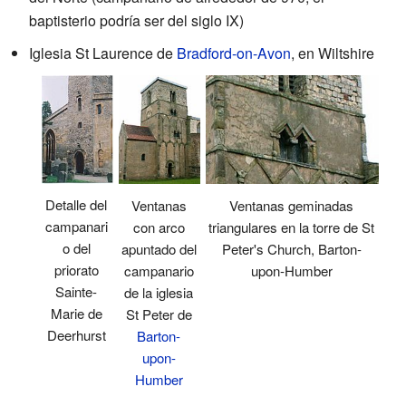
baptisterio podría ser del siglo IX)
Iglesia St Laurence de
Bradford-on-Avon
, en Wiltshire
Detalle del
Ventanas geminadas
Ventanas
campanari
triangulares en la torre de St
con arco
o del
Peter's Church, Barton-
apuntado del
priorato
upon-Humber
campanario
Sainte-
de la iglesia
Marie de
St Peter de
Deerhurst
Barton-
upon-
Humber