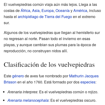
El vuelvepiedras común viaja aún más lejos. Llega a las
costas de
África
,
Asia
,
Europa
,
Oceanía
y
América
, incluso
hasta el
archipiélago de Tierra del Fuego
en el extremo
sur.
Algunos de los vuelvepiedras que llegan al hemisferio sur
no regresan al norte. Pasan todo el invierno en esas
playas, y aunque cambian sus plumas para la época de
reproducción, no construyen nidos allí.
Clasificación de los vuelvepiedras
Este
género
de aves fue nombrado por
Mathurin Jacques
Brisson
en el año 1760. Está formado por dos
especies
:
Arenaria interpres
: Es el vuelvepiedras común o rojizo.
Arenaria melanocephala
: Es el vuelvepiedras oscuro.