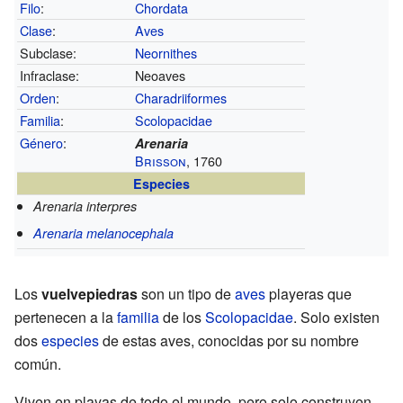
Filo
:
Chordata
Clase
:
Aves
Subclase:
Neornithes
Infraclase:
Neoaves
Orden
:
Charadriiformes
Familia
:
Scolopacidae
Género
:
Arenaria
Brisson
, 1760
Especies
Arenaria interpres
Arenaria melanocephala
Los
vuelvepiedras
son un tipo de
aves
playeras que
pertenecen a la
familia
de los
Scolopacidae
. Solo existen
dos
especies
de estas aves, conocidas por su nombre
común.
Viven en playas de todo el mundo, pero solo construyen