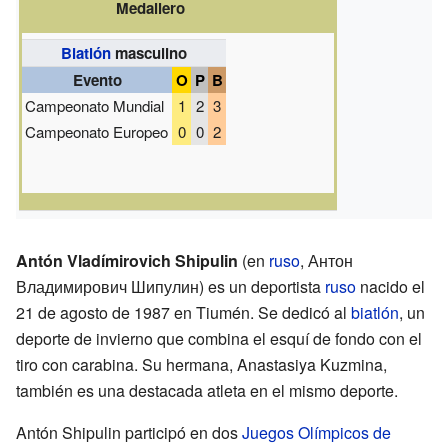
Medallero
Biatlón
masculino
Evento
O
P
B
Campeonato Mundial
1
2
3
Campeonato Europeo
0
0
2
Antón Vladímirovich Shipulin
(en
ruso
,
Антон
Владимирович Шипулин
) es un deportista
ruso
nacido el
21 de agosto de 1987 en Tiumén. Se dedicó al
biatlón
, un
deporte de invierno que combina el esquí de fondo con el
tiro con carabina. Su hermana, Anastasiya Kuzmina,
también es una destacada atleta en el mismo deporte.
Antón Shipulin participó en dos
Juegos Olímpicos de