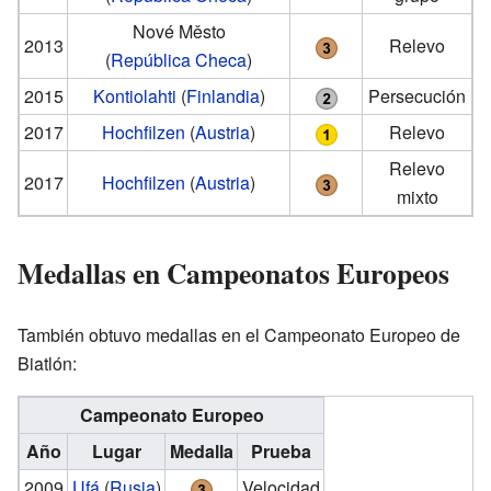
Nové Město
2013
Relevo
(
República Checa
)
2015
Kontiolahti
(
Finlandia
)
Persecución
2017
Hochfilzen
(
Austria
)
Relevo
Relevo
2017
Hochfilzen
(
Austria
)
mixto
Medallas en Campeonatos Europeos
También obtuvo medallas en el Campeonato Europeo de
Biatlón:
Campeonato Europeo
Año
Lugar
Medalla
Prueba
2009
Ufá
(
Rusia
)
Velocidad