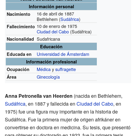
Información personal
16 de abril de 1887
Nacimiento
Bethlehem (
Sudáfrica
)
10 de enero de 1975
Fallecimiento
Ciudad del Cabo
(Sudáfrica)
Sudafricana
Nacionalidad
Educación
Universidad de Ámsterdam
Educada en
Información profesional
Médica
y
suffragette
Ocupación
Ginecología
Área
Anna Petronella van Heerden
(nacida en Bethlehem,
Sudáfrica
, en 1887 y fallecida en
Ciudad del Cabo
, en
1975) fue una figura muy importante en la historia de
Sudáfrica. Fue la primera mujer de origen afrikáner en
convertirse en doctora en medicina. Su tesis, que presentó
para obtener su doctorado en 1923, fue la primera tesis