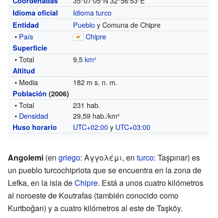
35°07′05″N
32°56′53″E
Coordenadas
Idioma turco
Idioma oficial
Pueblo
y Comuna de Chipre
Entidad
•
País
Chipre
Superficie
• Total
9,5
km²
Altitud
• Media
182 m s. n. m.
Población
(2006)
• Total
231 hab.
•
Densidad
29,59 hab./km²
UTC+02:00
y
UTC+03:00
Huso horario
Angolemi
(en
griego
: Αγγολέμι, en
turco
: Taşpınar) es
un pueblo turcochipriota que se encuentra en la zona de
Lefka, en la isla de
Chipre
. Está a unos cuatro kilómetros
al noroeste de Koutrafas (también conocido como
Kurtboğan) y a cuatro kilómetros al este de Taşköy.