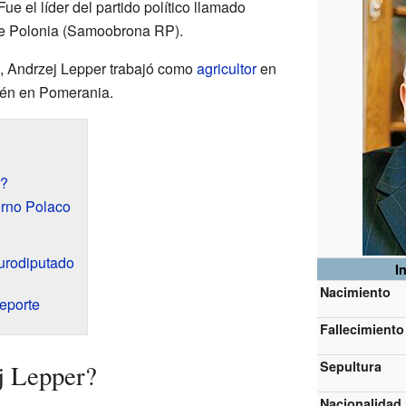
 Fue el líder del partido político llamado
de Polonia (Samoobrona RP).
ca, Andrzej Lepper trabajó como
agricultor
en
ién en Pomerania.
r?
erno Polaco
urodiputado
I
Nacimiento
Deporte
Fallecimiento
Sepultura
j Lepper?
Nacionalidad