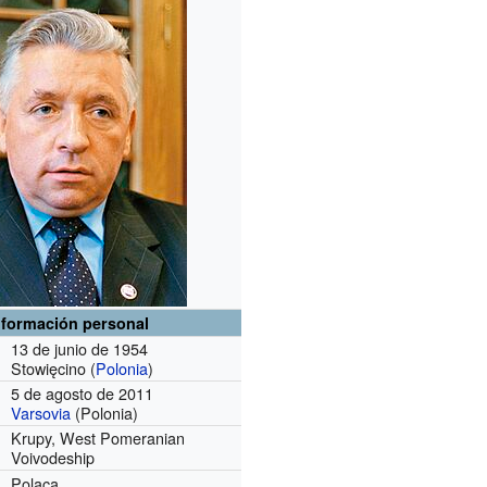
nformación personal
13 de junio de 1954
Stowięcino (
Polonia
)
5 de agosto de 2011
Varsovia
(Polonia)
Krupy, West Pomeranian
Voivodeship
Polaca