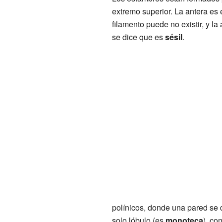
extremo superior. La antera es 
filamento puede no existir, y la
se dice que es
sésil
.
polínicos, donde una pared se d
solo lóbulo (es
monoteca
), co