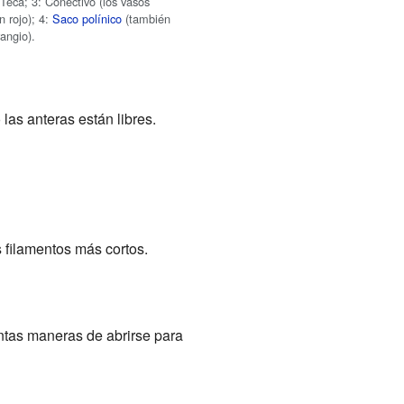
 Teca; 3: Conectivo (los vasos
n rojo); 4:
Saco polínico
(también
angio).
 las anteras están libres.
 filamentos más cortos.
intas maneras de abrirse para