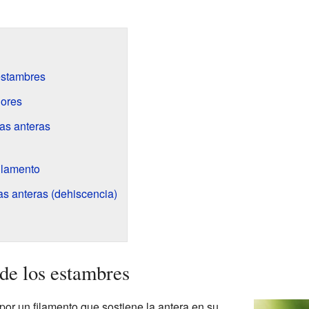
 estambres
lores
as anteras
filamento
as anteras (dehiscencia)
 de los estambres
or un filamento que sostiene la antera en su