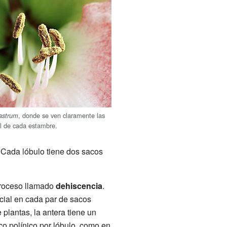
, donde se ven claramente las
astrum
al de cada estambre.
. Cada lóbulo tiene dos sacos
 proceso llamado
dehiscencia
.
ecial en cada par de sacos
plantas, la antera tiene un
co polínico por lóbulo, como en