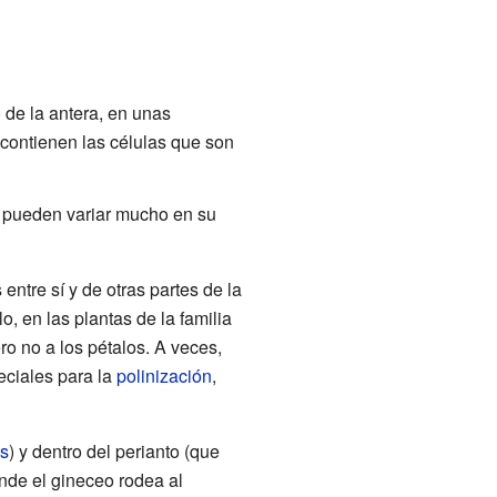
o de la antera, en unas
 contienen las células que son
y pueden variar mucho en su
ntre sí y de otras partes de la
o, en las plantas de la familia
ro no a los pétalos. A veces,
eciales para la
polinización
,
s
) y dentro del perianto (que
onde el gineceo rodea al