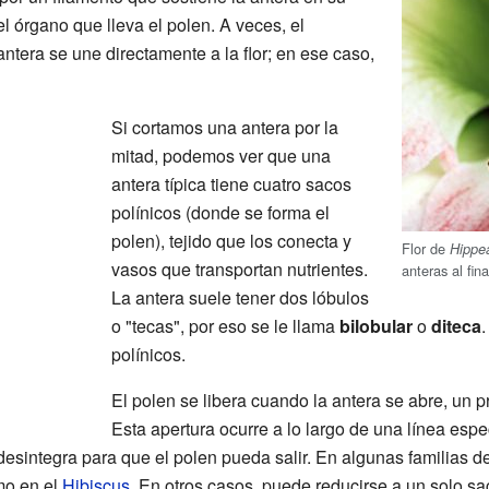
el órgano que lleva el polen. A veces, el
 antera se une directamente a la flor; en ese caso,
Si cortamos una antera por la
mitad, podemos ver que una
antera típica tiene cuatro sacos
polínicos (donde se forma el
polen), tejido que los conecta y
Flor de
Hippe
vasos que transportan nutrientes.
anteras al fin
La antera suele tener dos lóbulos
o "tecas", por eso se le llama
bilobular
o
diteca
polínicos.
El polen se libera cuando la antera se abre, un
Esta apertura ocurre a lo largo de una línea esp
esintegra para que el polen pueda salir. En algunas familias de 
mo en el
Hibiscus
. En otros casos, puede reducirse a un solo sa