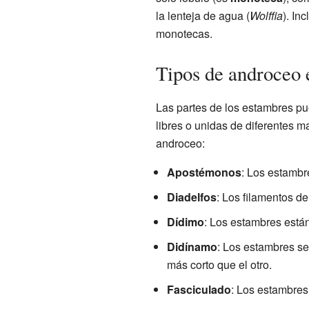
la lenteja de agua (
Wolffia
). In
monotecas.
Tipos de androceo e
Las partes de los estambres pu
libres o unidas de diferentes ma
androceo:
Apostémonos
: Los estambr
Diadelfos
: Los filamentos d
Dídimo
: Los estambres está
Didínamo
: Los estambres se
más corto que el otro.
Fasciculado
: Los estambre