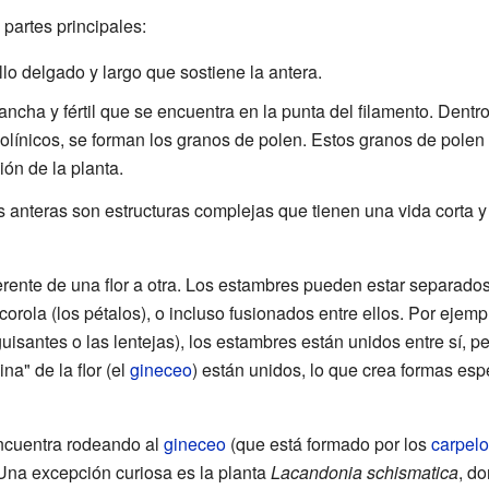
partes principales:
llo delgado y largo que sostiene la antera.
 ancha y fértil que se encuentra en la punta del filamento. Dentr
olínicos, se forman los granos de polen. Estos granos de polen
ón de la planta.
as anteras son estructuras complejas que tienen una vida corta 
ente de una flor a otra. Los estambres pueden estar separados e
 corola (los pétalos), o incluso fusionados entre ellos. Por ejempl
isantes o las lentejas), los estambres están unidos entre sí, pe
na" de la flor (el
gineceo
) están unidos, lo que crea formas esp
ncuentra rodeando al
gineceo
(que está formado por los
carpelo
 Una excepción curiosa es la planta
Lacandonia schismatica
, d