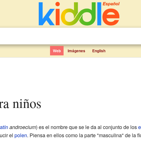
Web
Imágenes
English
ra niños
latín
androecium
) es el nombre que se le da al conjunto de los
e
ucir el
polen
. Piensa en ellos como la parte "masculina" de la flo