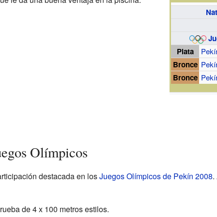
Na
Ju
Plata
Pekí
Bronce
Pekí
Bronce
Pekí
Juegos Olímpicos
rticipación destacada en los
Juegos Olímpicos de Pekín 2008
.
rueba de 4 x 100 metros estilos.