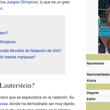
 los
Juegos Olímpicos
, lo que es un gran
ón
.
tein?
Olímpicos
onato Mundial de Natación de 2007
100 metros mariposa?
Nacimiento
Nacionalidad(e
Altura
Lauterstein?
Deporte
liano que se especializa en la natación. Su
Estilo
iposa
, donde ha demostrado ser muy rápido.
que le da una buena ventaja en la piscina.