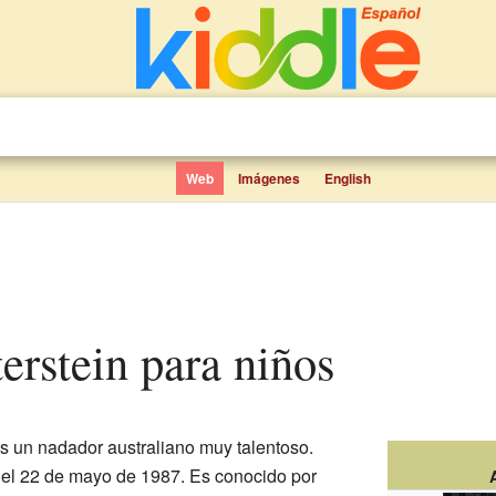
Web
Imágenes
English
erstein para niños
s un nadador australiano muy talentoso.
 el 22 de mayo de 1987. Es conocido por