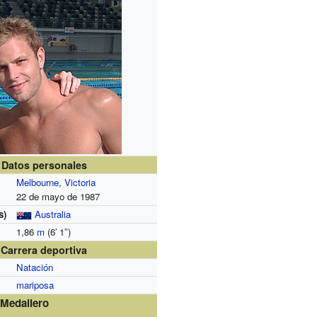
Datos personales
Melbourne
,
Victoria
22 de mayo de 1987
s)
Australia
1,86
m
(6
′
1
″
)
Carrera deportiva
Natación
mariposa
Medallero