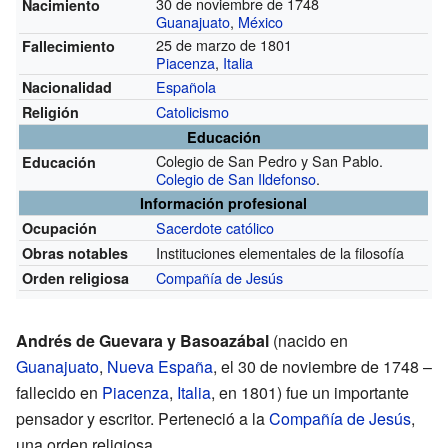
30 de noviembre de 1748
Nacimiento
Guanajuato
,
México
25 de marzo de 1801
Fallecimiento
Piacenza
,
Italia
Española
Nacionalidad
Catolicismo
Religión
Educación
Colegio de San Pedro y San Pablo.
Educación
Colegio de San Ildefonso
.
Información profesional
Sacerdote católico
Ocupación
Instituciones elementales de la filosofía
Obras notables
Compañía de Jesús
Orden religiosa
Andrés de Guevara y Basoazábal
(nacido en
Guanajuato
,
Nueva España
, el 30 de noviembre de 1748 –
fallecido en
Piacenza
,
Italia
, en 1801) fue un importante
pensador y escritor. Perteneció a la
Compañía de Jesús
,
una orden religiosa.