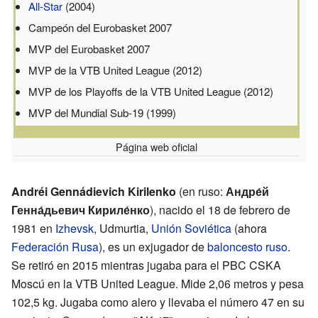
All-Star
(2004)
Campeón del Eurobasket 2007
MVP del Eurobasket 2007
MVP de la VTB United League (2012)
MVP de los Playoffs de la VTB United League (2012)
MVP del Mundial Sub-19 (1999)
Página web oficial
Andréi Gennádievich Kirilenko
(en ruso:
Андре́й
Генна́дьевич Кириле́нко
), nacido el 18 de febrero de
1981 en
Izhevsk
, Udmurtia,
Unión Soviética
(ahora
Federación Rusa
), es un exjugador de
baloncesto
ruso
.
Se retiró en 2015 mientras jugaba para el PBC CSKA
Moscú en la VTB United League. Mide 2,06 metros y pesa
102,5 kg. Jugaba como alero y llevaba el número 47 en su