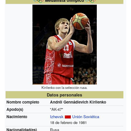
Kirilenko con la selección rusa.
Datos personales
Nombre completo
Andréi Gennádievich Kirilenko
Apodo(s)
"AK-47"
Nacimiento
Izhevsk
Unión Soviética
18 de febrero de 1981
Nacionalidad(es)
Rusa