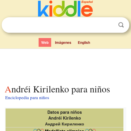
Web
Imágenes
English
Andréi Kirilenko para niños
Enciclopedia para niños
Datos para niños
Andréi Kirilenko
Андрей Кириленко
Medallista olímpico