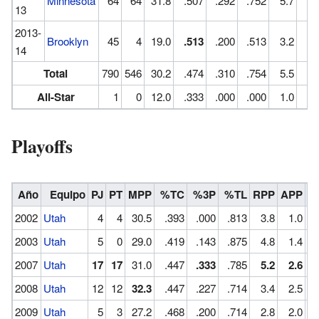
Minnesota
64
64
31.8
.507
.292
.752
5.7
2.
13
2013-
Brooklyn
45
4
19.0
.513
.200
.513
3.2
1.
14
Total
790
546
30.2
.474
.310
.754
5.5
2.
All-Star
1
0
12.0
.333
.000
.000
1.0
.
Playoffs
Año
Equipo
PJ
PT
MPP
%TC
%3P
%TL
RPP
APP
R
2002
Utah
4
4
30.5
.393
.000
.813
3.8
1.0
2003
Utah
5
0
29.0
.419
.143
.875
4.8
1.4
2007
Utah
17
17
31.0
.447
.333
.785
5.2
2.6
2008
Utah
12
12
32.3
.447
.227
.714
3.4
2.5
2009
Utah
5
3
27.2
.468
.200
.714
2.8
2.0