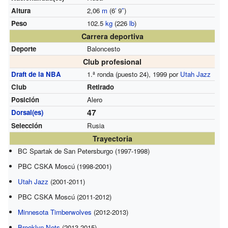
Altura
2,06
m
(6
′
9
″
)
Peso
102.5
kg
(226
lb
)
Carrera deportiva
Deporte
Baloncesto
Club profesional
Draft de la NBA
1.ª ronda (puesto 24), 1999 por
Utah Jazz
Club
Retirado
Posición
Alero
47
Dorsal(es)
Selección
Rusia
Trayectoria
BC Spartak de San Petersburgo (1997-1998)
PBC CSKA Moscú (1998-2001)
Utah Jazz
(2001-2011)
PBC CSKA Moscú (2011-2012)
Minnesota Timberwolves
(2012-2013)
Brooklyn Nets
(2013-2015)