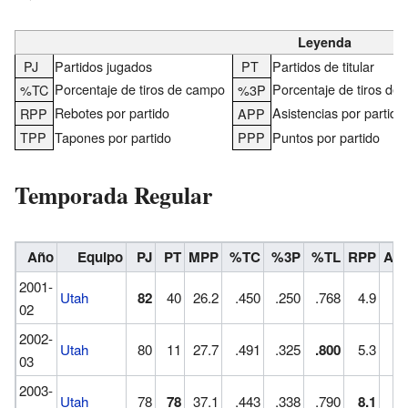
Leyenda
PJ
Partidos jugados
PT
Partidos de titular
Porcentaje de tiros de campo
Porcentaje de tiros de 
%TC
%3P
Rebotes por partido
Asistencias por partido
RPP
APP
TPP
Tapones por partido
PPP
Puntos por partido
Temporada Regular
Año
Equipo
PJ
PT
MPP
%TC
%3P
%TL
RPP
AP
2001-
Utah
82
40
26.2
.450
.250
.768
4.9
1.
02
2002-
Utah
80
11
27.7
.491
.325
.800
5.3
1.
03
2003-
Utah
78
78
37.1
.443
.338
.790
8.1
3.