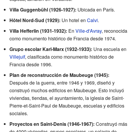
Villa Guggenbühl (1926-1927):
Ubicada en París.
Hôtel Nord-Sud (1929):
Un hotel en
Calvi
.
Villa Hefferlin (1931-1932):
En
Ville-d'Avray
, reconocida
como monumento histórico de Francia desde 1974.
Grupo escolar Karl-Marx (1932-1933):
Una escuela en
Villejuif
, clasificada como monumento histórico de
Francia desde 1996.
Plan de reconstrucción de Maubeuge (1945):
Después de la guerra, entre 1946 y 1969, diseñó y
construyó muchos edificios en Maubeuge. Esto incluyó
viviendas, tiendas, el ayuntamiento, la iglesia de Saint-
Pierre-et-Saint-Paul de Maubeuge, escuelas y edificios
sociales.
Proyectos en Saint-Denis (1946-1967):
Construyó más
de 4000 viviendas, grupos escolares, un palacio de