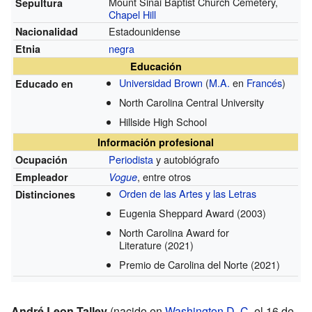
Mount Sinai Baptist Church Cemetery,
Sepultura
Chapel Hill
Estadounidense
Nacionalidad
negra
Etnia
Educación
Universidad Brown
(
M.A.
en
Francés
)
Educado en
North Carolina Central University
Hillside High School
Información profesional
Periodista
y autobiógrafo
Ocupación
, entre otros
Empleador
Vogue
Orden de las Artes y las Letras
Distinciones
Eugenia Sheppard Award
(2003)
North Carolina Award for
Literature
(2021)
Premio de Carolina del Norte
(2021)
André Leon Talley
(nacido en
Washington D. C.
el 16 de