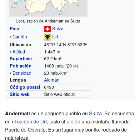
Localización de Andermatt en Suiza
Suiza
País
•
Cantón
Uri
Ubicación
46°37′14″N
8°37′53″E
•
Altitud
1.447 m
62,2 km²
Superficie
1408 hab.
Población
(2014)
•
Densidad
23 hab./km²
Alemán
Lengua
6490
Código postal
Sitio web oficial
Sitio web
Andermatt
es un pequeño pueblo en
Suiza
. Se encuentra
en el
cantón de Uri
, justo al pie de una montaña llamada
Puerto de Oberalp. Es un lugar muy bonito, rodeado de
naturaleza.