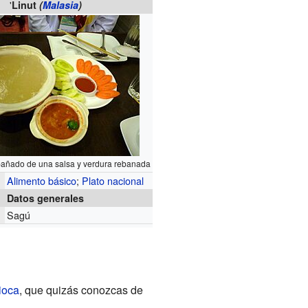
'
Linut
(
Malasia
)
ñado de una salsa y verdura rebanada
Alimento básico
;
Plato nacional
Datos generales
Sagú
s
ioca
, que quizás conozcas de