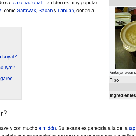
do su
plato nacional
. También es muy popular
a
, como
Sarawak
,
Sabah
y
Labuán
, donde a
mbuyat?
buyat?
Ambuyat acompa
ugares
Tipo
Ingrediente
t?
suave y con mucho
almidón
. Su textura es parecida a la de la
tap
n plato que se caracteriza por ser un poco pegajoso y elástico.