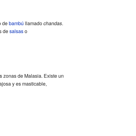
o de
bambú
llamado
chandas
.
os de
salsas
o
s zonas de Malasia. Existe un
ajosa y es masticable,