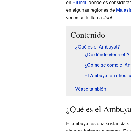
en
Brunéi
, donde es considera
en algunas regiones de
Malasi
veces se le llama
linut
.
Contenido
¿Qué es el Ambuyat?
¿De dónde viene el A
¿Cómo se come el Am
El Ambuyat en otros l
Véase también
¿Qué es el Ambuya
El ambuyat es una sustancia 
algunas bebidas o postres. Es u