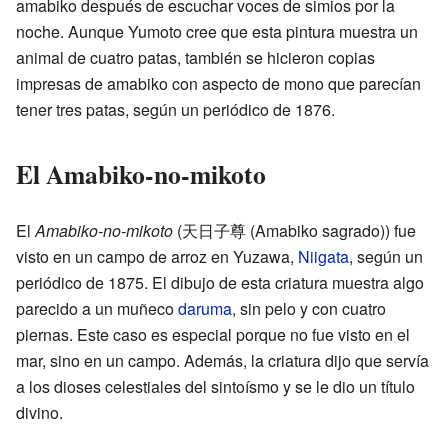
amabiko después de escuchar voces de simios por la
noche. Aunque Yumoto cree que esta pintura muestra un
animal de cuatro patas, también se hicieron copias
impresas de amabiko con aspecto de mono que parecían
tener tres patas, según un periódico de 1876.
El Amabiko-no-mikoto
El
Amabiko-no-mikoto
(天日子尊
(
Amabiko sagrado
)
) fue
visto en un campo de arroz en Yuzawa,
Niigata
, según un
periódico de 1875. El dibujo de esta criatura muestra algo
parecido a un muñeco
daruma
, sin pelo y con cuatro
piernas. Este caso es especial porque no fue visto en el
mar, sino en un campo. Además, la criatura dijo que servía
a los dioses celestiales del sintoísmo y se le dio un título
divino.