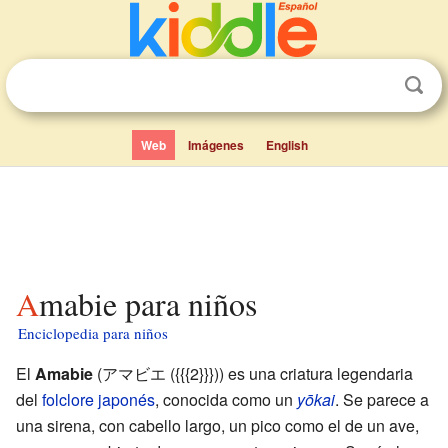
Web
Imágenes
English
Amabie para niños
Enciclopedia para niños
El
Amabie
(アマビエ
(
{{{2}}}
)
) es una criatura legendaria
del
folclore japonés
, conocida como un
yōkai
. Se parece a
una sirena, con cabello largo, un pico como el de un ave,