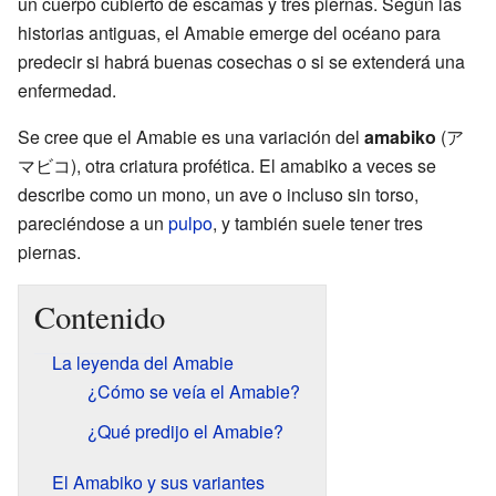
un cuerpo cubierto de escamas y tres piernas. Según las
historias antiguas, el Amabie emerge del océano para
predecir si habrá buenas cosechas o si se extenderá una
enfermedad.
Se cree que el Amabie es una variación del
amabiko
(ア
マビコ), otra criatura profética. El amabiko a veces se
describe como un mono, un ave o incluso sin torso,
pareciéndose a un
pulpo
, y también suele tener tres
piernas.
Contenido
La leyenda del Amabie
¿Cómo se veía el Amabie?
¿Qué predijo el Amabie?
El Amabiko y sus variantes