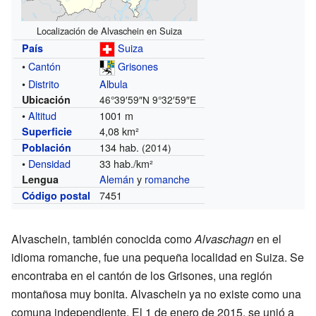
Localización de Alvaschein en Suiza
Suiza
País
•
Cantón
Grisones
•
Distrito
Albula
Ubicación
46°39′59″N
9°32′59″E
•
Altitud
1001 m
4,08 km²
Superficie
134 hab.
Población
(2014)
•
Densidad
33 hab./km²
Alemán
y
romanche
Lengua
7451
Código postal
Alvaschein, también conocida como
Alvaschagn
en el
idioma romanche, fue una pequeña localidad en Suiza. Se
encontraba en el cantón de los Grisones, una región
montañosa muy bonita. Alvaschein ya no existe como una
comuna independiente. El 1 de enero de 2015, se unió a