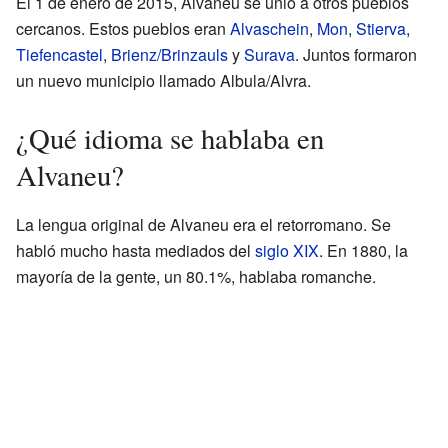
El 1 de enero de 2015, Alvaneu se unió a otros pueblos
cercanos. Estos pueblos eran
Alvaschein
,
Mon
,
Stierva
,
Tiefencastel
,
Brienz/Brinzauls
y
Surava
. Juntos formaron
un nuevo municipio llamado Albula/Alvra.
¿Qué idioma se hablaba en
Alvaneu?
La lengua original de Alvaneu era el retorromano. Se
habló mucho hasta mediados del
siglo XIX
. En 1880, la
mayoría de la gente, un 80.1%, hablaba romanche.