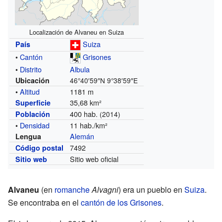
Localización de Alvaneu en Suiza
Suiza
País
•
Cantón
Grisones
•
Distrito
Albula
Ubicación
46°40′59″N
9°38′59″E
•
Altitud
1181 m
35,68 km²
Superficie
400 hab.
Población
(2014)
•
Densidad
11 hab./km²
Alemán
Lengua
7492
Código postal
Sitio web oficial
Sitio web
Alvaneu
(en
romanche
Alvagni
) era un pueblo en
Suiza
.
Se encontraba en el
cantón de los Grisones
.