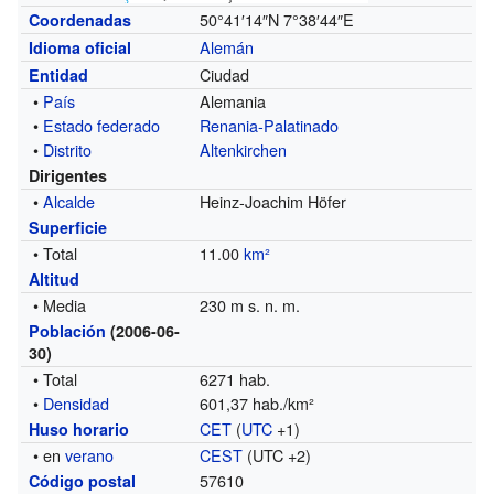
50°41′14″N
7°38′44″E
Coordenadas
Alemán
Idioma oficial
Ciudad
Entidad
•
País
Alemania
•
Estado federado
Renania-Palatinado
•
Distrito
Altenkirchen
Dirigentes
•
Alcalde
Heinz-Joachim Höfer
Superficie
• Total
11.00
km²
Altitud
• Media
230 m s. n. m.
Población
(2006-06-
30)
• Total
6271 hab.
•
Densidad
601,37 hab./km²
CET
(
UTC
+1)
Huso horario
• en
verano
CEST
(UTC +2)
57610
Código postal