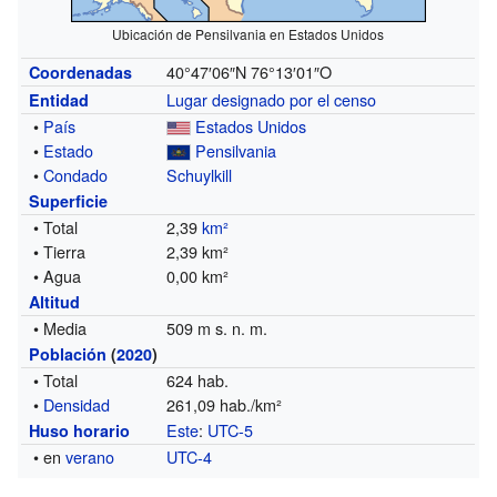
Ubicación de Pensilvania en Estados Unidos
40°47′06″N
76°13′01″O
Coordenadas
Lugar designado por el censo
Entidad
•
País
Estados Unidos
•
Estado
Pensilvania
•
Condado
Schuylkill
Superficie
• Total
2,39
km²
• Tierra
2,39 km²
• Agua
0,00 km²
Altitud
• Media
509 m s. n. m.
Población
(
2020
)
• Total
624 hab.
•
Densidad
261,09 hab./km²
Este
:
UTC-5
Huso horario
• en
verano
UTC-4