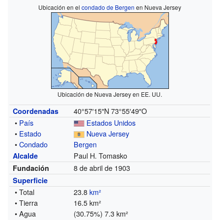
Ubicación en el
condado de Bergen
en Nueva Jersey
Ubicación de Nueva Jersey en EE. UU.
40°57′15″N
73°55′49″O
Coordenadas
•
País
Estados Unidos
•
Estado
Nueva Jersey
•
Condado
Bergen
Paul H. Tomasko
Alcalde
8 de abril de 1903
Fundación
Superficie
• Total
23.8
km²
• Tierra
16.5 km²
• Agua
(30.75%) 7.3 km²