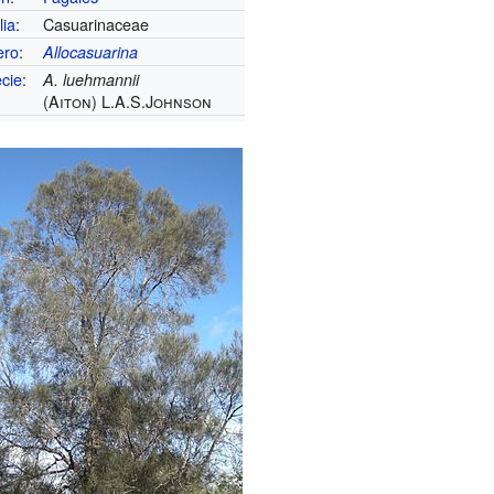
lia
:
Casuarinaceae
ero
:
Allocasuarina
cie
:
A. luehmannii
(Aiton) L.A.S.Johnson