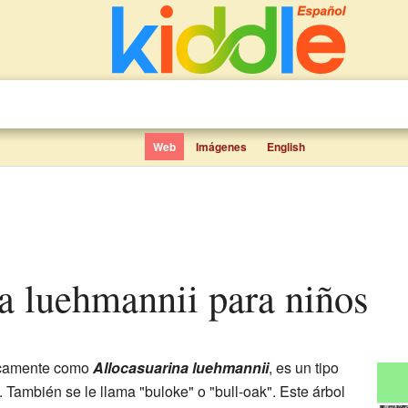
Web
Imágenes
English
na luehmannii para niños
ficamente como
Allocasuarina luehmannii
, es un tipo
. También se le llama "buloke" o "bull-oak". Este árbol