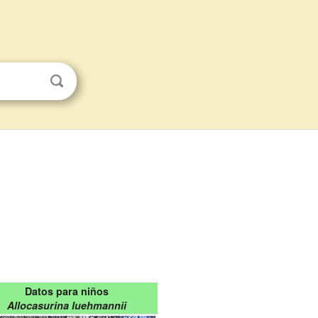
Datos para niños
Allocasurina luehmannii