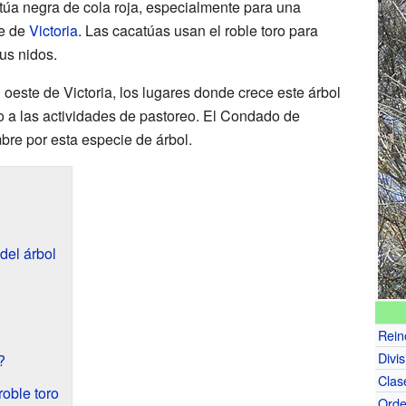
túa negra de cola roja, especialmente para una
te de
Victoria
. Las cacatúas usan el roble toro para
sus nidos.
oeste de Victoria, los lugares donde crece este árbol
do a las actividades de pastoreo. El Condado de
bre por esta especie de árbol.
 del árbol
Rein
Divis
?
Clas
roble toro
Ord