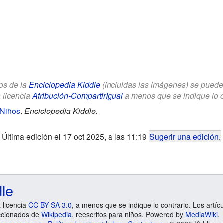
los de la
Enciclopedia Kiddle
(incluidas las imágenes) se puede u
a licencia
Atribución-CompartirIgual
a menos que se indique lo con
 Niños
.
Enciclopedia Kiddle.
Última edición el 17 oct 2025, a las 11:19
Sugerir una edición
.
dle
a licencia
CC BY-SA 3.0
, a menos que se indique lo contrario. Los artíc
ccionados de
Wikipedia
, reescritos para niños. Powered by
MediaWiki
.