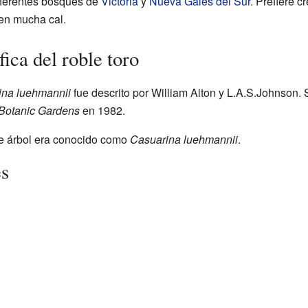
diferentes bosques de
Victoria
y
Nueva Gales del Sur
. Prefiere 
nen mucha cal.
fica del roble toro
ina luehmannii
fue descrito por William Aiton y L.A.S.Johnson. 
 Botanic Gardens
en 1982.
e árbol era conocido como
Casuarina luehmannii
.
es