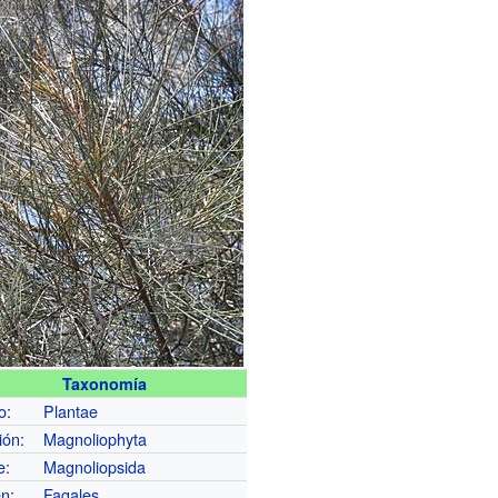
Taxonomía
o
:
Plantae
ión
:
Magnoliophyta
e
:
Magnoliopsida
en
:
Fagales